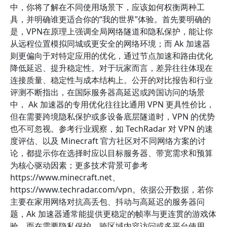
中，你将了解在不同使用场景下，应该如何权衡两种工
具，并明确谁更适合你的“我的世界”体验。首先要明确的
是，VPN在原理上强调全局网络隧道和隐私保护，能让你
从远程位置模拟同城或更安全的网络环境；而 Ak 加速器
则更偏向于对特定应用的优化，通过节点加速和路由优化
降低延迟、提升稳定性。对于玩家而言，差异往往体现在
连接质量、稳定性与成本结构上。公开的对比报告和行业
评测不断指出，在国际服务器高延迟或跨国访问的场景
中， Ak 加速器的专用优化往往比通用 VPN 更具性价比，
但在需要跨境隐私保护或多设备底层隧道时，VPN 的优势
也不可忽视。参考行业观察，如 TechRadar 对 VPN 的速
度评估、以及 Minecraft 官方社区对不同网络方案的讨
论，都提示你在选择时应以目标服务器、带宽需求和预算
为核心驱动因素；更多技术背景可参考
https://www.minecraft.net、
https://www.techradar.com/vpn。依据公开数据，若你
主要在家用网络对抗高丢包、抖动与高延迟的服务器问
题，Ak 加速器通常能提供更稳定的帧率与更连贯的游戏体
验，而在需要隐私保护、跨区域内容访问或多平台使用