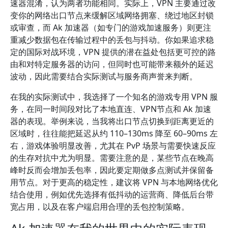
速器混淆，认为两者功能相同。实际上，VPN 主要通过改
变你的网络出口节点来缓解区域网络拥塞、绕过地区封锁
或审查，而 Ak 加速器（如专门的游戏加速服务）则更注
重减少数据包在传输过程中的丢包与抖动。你如果追求稳
定的国际对战环境，VPN 提供的潜在益处包括更可控的路
由和对特定服务器的访问，但同时也可能带来额外的延迟
波动，因此需要结合实际测试与服务商声誉来判断。
在我的实际测试中，我选择了一个知名的游戏专用 VPN 服
务，在同一时间段对比了本地直连、VPN节点和 Ak 加速
器的表现。举例来说，当我将出口节点切换到距离更近的
区域时，往往能把延迟从约 110–130ms 降至 60–90ms 左
右，游戏体验明显改善，尤其在 PvP 场景与需要快速反应
的生存对抗中尤为明显。需要注意的是，某些节点在晚高
峰时反而会增加丢包率，因此要定期做多点测试并保留备
用节点。对于更高的稳定性，建议将 VPN 与本地网络优化
结合使用，例如优先选择有低抖动的运营商、降低后台带
宽占用，以及在客户端启用合理的丢包控制策略。